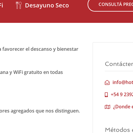
Fi
Desayuno Seco
CONSULTÁ PREC
 favorecer el descanso y bienestar
Contácte
ana y WiFi gratuito en todas
info@hot
+54 9 239
¿Donde 
lores agregados que nos distinguen.
Métodos 